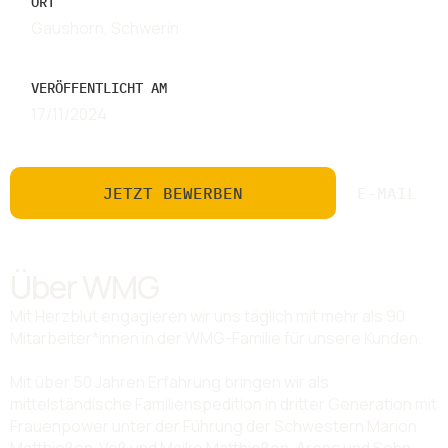
ORT
Gaushorn, Schwerin
VERÖFFENTLICHT AM
17/11/2024
JETZT BEWERBEN
E-MAIL
Über WMG
Mit Herzblut engagieren wir uns täglich mit mehr als 90
Mitarbeiter*innen in der WMG-Familie für unsere Kunden.
Mit über 50 Jahren Erfahrung bringen wir als
mittelständische Familienspedition in dritter Generation mit
Frauenpower unter der Führung der Schwestern Marion