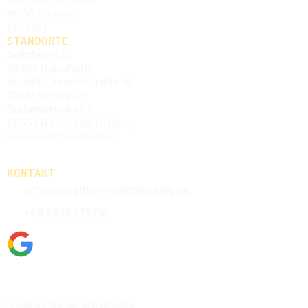
WMG Erleben
Kontakt
STANDORTE
Sohrtweg 25
25782 Gaushorn
Rudolf-Diesel-Straße 14
19061 Schwerin
Siebenstücken 6
24558 Henstedt-Ulzburg
Impressum
Datenschutz
KONTAKT
info@spedition-matthiessen.de
+49 4838 / 78710
Basierend auf 147 Bewertungen
Made by Marcel Schymiczek