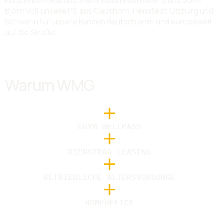
Matthießen-Voß und Maike Matthießen-Arens und Sohn
Björn Voß unsere PS aus Gaushorn, Henstedt-Ulzburg und
Schwerin für unsere Kunden deutschland- und europaweit
auf die Straße!
Warum WMG
EGYM WELLPASS
DIENSTRAD LEASING
BETRIEBLICHE ALTERSVORSORGE
HOMEOFFICE