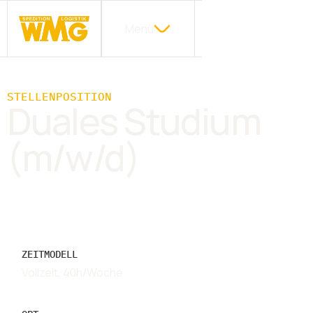
Menü
STELLENPOSITION
Duales Studium
(m/w/d)
ZEITMODELL
Vollzeit, 40h/Woche